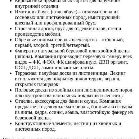
Евровагонка премиальных сортов для наружной/
внутренней отделки.
Имитация бруса (фальшбрус) – пиломатериал из
сосновых или лиственных пород, имитирующий
клееный или профилированный брус.
Строганная доска, брус для отделки полов, стен и
производства мебели.
Обрезные пиломатериалы всех сортов – отборный,
первый, второй, третий/четвертый.
Фанера из натуральной березовой или хвойной щепы
(шпона). Компания производит березовую фанеру всех
видов – ФК, ФСФ, ФК шлифованную, ДВП оргалит,
ОСП, ДСП, ламинированные плиты.
Террасная, палубная доска из лиственницы. Декинг
используется для покрытия полов террас, веранд,
открытых площадок.
Половые доски из хвойных или лиственничных пород
для обустройства напольных покрытий и лестниц.
Отделка, аксессуары для бани и сауны. Компания
предлагает отделочные материалы, банные аксессуары
из липы, кедра, осины, абаша, влагостойкую фанеру из
березовой щепы.
Конструктивные элементы лестниц из хвойных и
лиственных пород.