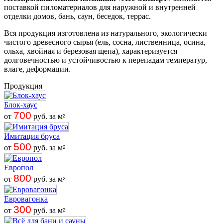
поставкой пиломатериалов для наружной и внутренней
отделки домов, бань, саун, беседок, террас.
Вся продукция изготовлена из натурального, экологически
чистого древесного сырья (ель, сосна, лиственница, осина,
ольха, хвойная и березовая щепа), характеризуется
долговечностью и устойчивостью к перепадам температур,
влаге, деформации.
Продукция
Блок-хаус
700
от
руб. за м
2
Имитация бруса
500
от
руб. за м
2
Европол
800
от
руб. за м
2
Евровагонка
300
от
руб. за м
2