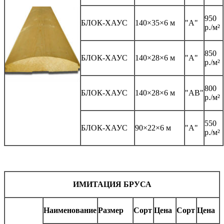
950
БЛОК-ХАУС
140×35×6 м
"А"
р./м²
850
БЛОК-ХАУС
140×28×6 м
"А"
р./м²
800
БЛОК-ХАУС
140×28×6 м
"АВ"
р./м²
550
БЛОК-ХАУС
90×22×6 м
"А"
р./м²
ИМИТАЦИЯ БРУСА
Наименование
Размер
Сорт
Цена
Сорт
Цена