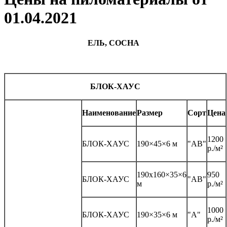
01.04.2021
ЕЛЬ
,
СОСНА
БЛОК-ХАУС
Наименование
Размер
Сорт
Цена
1200
БЛОК-ХАУС
190×45×6 м
"АВ"
р./м²
190х160×35×6
950
БЛОК-ХАУС
"АВ"
м
р./м²
1000
БЛОК-ХАУС
190×35×6 м
"А"
р./м²