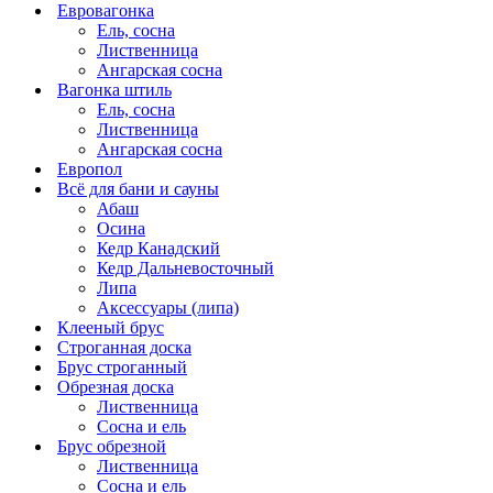
Евровагонка
Ель, сосна
Лиственница
Ангарская сосна
Вагонка штиль
Ель, сосна
Лиственница
Ангарская сосна
Европол
Всё для бани и сауны
Абаш
Осина
Кедр Канадский
Кедр Дальневосточный
Липа
Аксессуары (липа)
Клееный брус
Строганная доска
Брус строганный
Обрезная доска
Лиственница
Сосна и ель
Брус обрезной
Лиственница
Сосна и ель