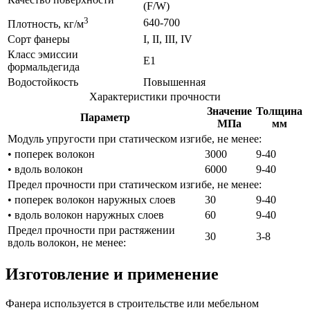
(F/W)
3
640-700
Плотность, кг/м
Сорт фанеры
I, II, III, IV
Класс эмиссии
Е1
формальдегида
Водостойкость
Повышенная
Характеристики прочности
Значение
Толщина
Параметр
МПа
мм
Модуль упругости при статическом изгибе, не менее:
• поперек волокон
3000
9-40
• вдоль волокон
6000
9-40
Предел прочности при статическом изгибе, не менее:
• поперек волокон наружных слоев
30
9-40
• вдоль волокон наружных слоев
60
9-40
Предел прочности при растяжении
30
3-8
вдоль волокон, не менее:
Изготовление и применение
Фанера используется в строительстве или мебельном