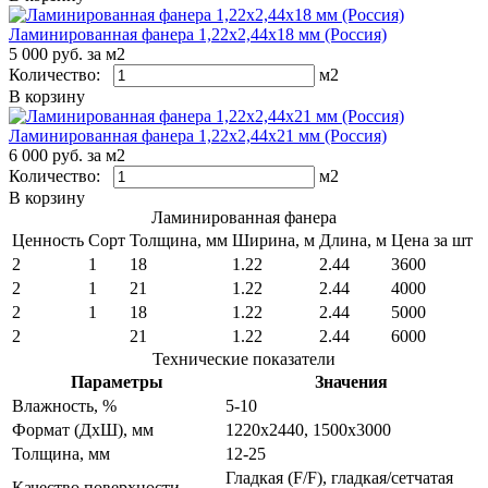
Ламинированная фанера 1,22х2,44х18 мм (Россия)
5 000
руб. за м
2
Количество:
м
2
В корзину
Ламинированная фанера 1,22х2,44х21 мм (Россия)
6 000
руб. за м
2
Количество:
м
2
В корзину
Ламинированная фанера
Ценность
Сорт
Толщина, мм
Ширина, м
Длина, м
Цена за шт
2
1
18
1.22
2.44
3600
2
1
21
1.22
2.44
4000
2
1
18
1.22
2.44
5000
2
21
1.22
2.44
6000
Технические показатели
Параметры
Значения
Влажность, %
5-10
Формат (ДxШ), мм
1220x2440, 1500x3000
Толщина, мм
12-25
Гладкая (F/F), гладкая/сетчатая
Качество поверхности