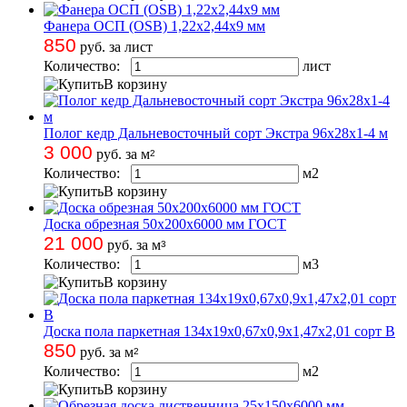
Фанера ОСП (OSB) 1,22х2,44х9 мм
850
руб. за лист
Количество:
лист
В корзину
Полог кедр Дальневосточный сорт Экстра 96х28х1-4 м
3 000
руб. за м
2
Количество:
м
2
В корзину
Доска обрезная 50х200х6000 мм ГОСТ
21 000
руб. за м
3
Количество:
м
3
В корзину
Доска пола паркетная 134х19х0,67х0,9х1,47х2,01 сорт B
850
руб. за м
2
Количество:
м
2
В корзину