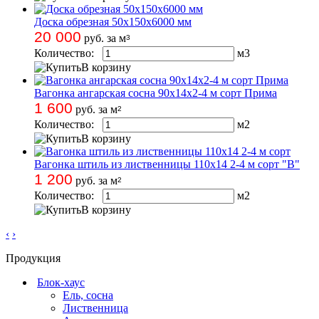
Доска обрезная 50х150х6000 мм
20 000
руб. за м
3
Количество:
м
3
В корзину
Вагонка ангарская сосна 90х14х2-4 м сорт Прима
1 600
руб. за м
2
Количество:
м
2
В корзину
Вагонка штиль из лиственницы 110х14 2-4 м сорт "В"
1 200
руб. за м
2
Количество:
м
2
В корзину
‹
›
Продукция
Блок-хаус
Ель, сосна
Лиственница