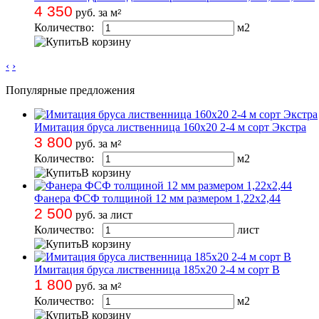
4 350
руб. за м
2
Количество:
м
2
В корзину
‹
›
Популярные предложения
Имитация бруса лиственница 160х20 2-4 м сорт Экстра
3 800
руб. за м
2
Количество:
м
2
В корзину
Фанера ФСФ толщиной 12 мм размером 1,22х2,44
2 500
руб. за лист
Количество:
лист
В корзину
Имитация бруса лиственница 185х20 2-4 м сорт В
1 800
руб. за м
2
Количество:
м
2
В корзину