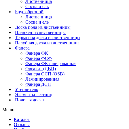
Лиственница
Сосна и ель
Брус обрезной
Лиственница
Сосна и ель
Доска пола из лиственницы
Планкен из лиственницы
Террасная доска из лиственницы
Палубная доска из лиственницы
Фанера
Фанера ФК
Фанера ФСФ
Фанера ФК шлифованная
Оргалит (ДВП)
Фанера ОСП (OSB)
Ламинированная
Фанера ДСП
Утеплитель
Элементы лестниц
Половая доска
Меню
Каталог
Отзывы