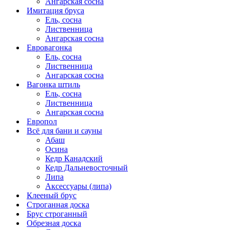
Ангарская сосна
Имитация бруса
Ель, сосна
Лиственница
Ангарская сосна
Евровагонка
Ель, сосна
Лиственница
Ангарская сосна
Вагонка штиль
Ель, сосна
Лиственница
Ангарская сосна
Европол
Всё для бани и сауны
Абаш
Осина
Кедр Канадский
Кедр Дальневосточный
Липа
Аксессуары (липа)
Клееный брус
Строганная доска
Брус строганный
Обрезная доска