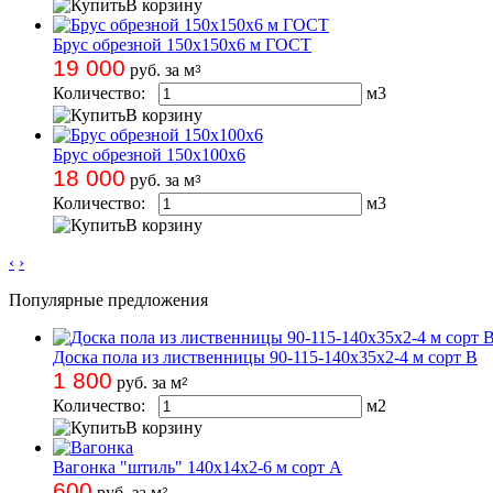
В корзину
Брус обрезной 150х150х6 м ГОСТ
19 000
руб. за м
3
Количество:
м
3
В корзину
Брус обрезной 150х100х6
18 000
руб. за м
3
Количество:
м
3
В корзину
‹
›
Популярные предложения
Доска пола из лиственницы 90-115-140х35х2-4 м сорт B
1 800
руб. за м
2
Количество:
м
2
В корзину
Вагонка "штиль" 140х14х2-6 м сорт А
600
руб. за м
2