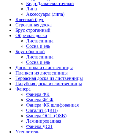
Кедр Дальневосточный
Липа
Аксессуары (липа)
Клееный брус
Строганная доска
Брус строганный
Обрезная доска
Лиственница
Сосна и ель
Брус обрезной
Лиственница
Сосна и ель
Доска пола из лиственницы
Планкен из лиственницы
Террасная доска из лиственницы
Палубная доска из лиственницы
Фанера
Фанера ФК
Фанера ФСФ
Фанера ФК шлифованная
Оргалит (ДВП)
Фанера ОСП (OSB)
Ламинированная
Фанера ДСП
Утеплитель