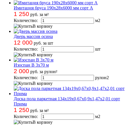
Имитация бруса 190х28х6000 мм сорт А
1 250
руб. за м
2
Количество:
м
2
В корзину
Дверь массив осина
12 000
руб. за шт
Количество:
шт
В корзину
Изоспан В 3х70 м
2 000
руб. за рулон
2
Количество:
рулон
2
В корзину
Доска пола паркетная 134х19х0,67х0,9х1,47х2,01 сорт
Прима
1 250
руб. за м
2
Количество:
м
2
В корзину