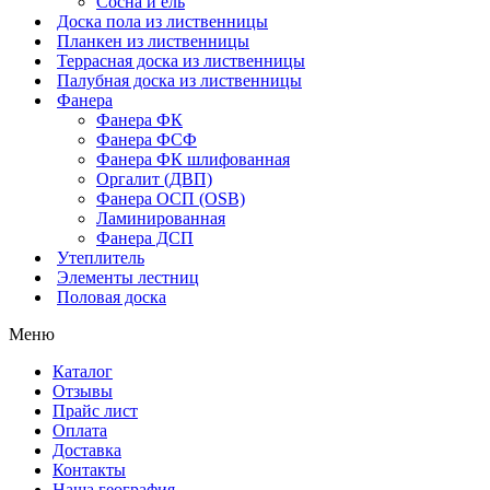
Сосна и ель
Доска пола из лиственницы
Планкен из лиственницы
Террасная доска из лиственницы
Палубная доска из лиственницы
Фанера
Фанера ФК
Фанера ФСФ
Фанера ФК шлифованная
Оргалит (ДВП)
Фанера ОСП (OSB)
Ламинированная
Фанера ДСП
Утеплитель
Элементы лестниц
Половая доска
Меню
Каталог
Отзывы
Прайс лист
Оплата
Доставка
Контакты
Наша география