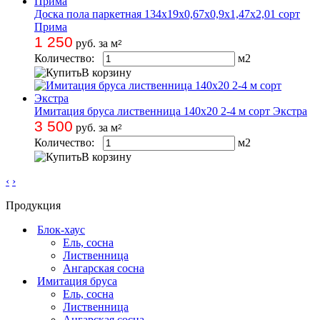
Доска пола паркетная 134х19х0,67х0,9х1,47х2,01 сорт
Прима
1 250
руб. за м
2
Количество:
м
2
В корзину
Имитация бруса лиственница 140х20 2-4 м сорт Экстра
3 500
руб. за м
2
Количество:
м
2
В корзину
‹
›
Продукция
Блок-хаус
Ель, сосна
Лиственница
Ангарская сосна
Имитация бруса
Ель, сосна
Лиственница
Ангарская сосна