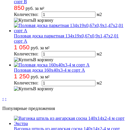
сорт B
850
руб. за м
2
Количество:
м
2
В корзину
Половая доска паркетная 134х19х0,67х0,9х1,47х2,01
сорт А
1 050
руб. за м
2
Количество:
м
2
В корзину
Половая доска 160х40х3-4 м сорт A
1 250
руб. за м
2
Количество:
м
2
В корзину
‹
›
Популярные предложения
Вагонка штиль из ангарская сосна 140х14х2-4 м сорт