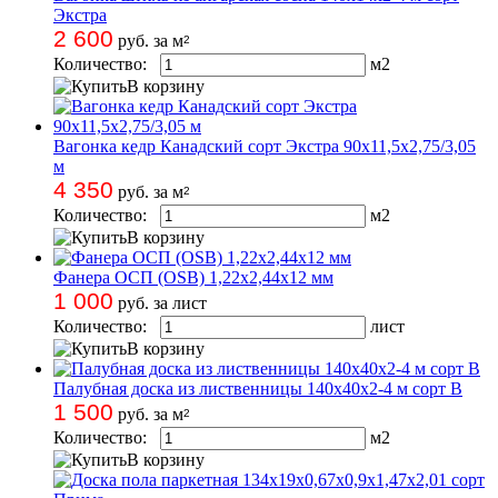
Экстра
2 600
руб. за м
2
Количество:
м
2
В корзину
Вагонка кедр Канадский сорт Экстра 90х11,5х2,75/3,05
м
4 350
руб. за м
2
Количество:
м
2
В корзину
Фанера ОСП (OSB) 1,22х2,44х12 мм
1 000
руб. за лист
Количество:
лист
В корзину
Палубная доска из лиственницы 140х40х2-4 м сорт B
1 500
руб. за м
2
Количество:
м
2
В корзину