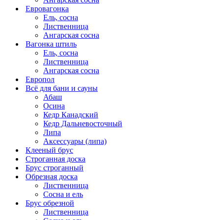
Евровагонка
Ель, сосна
Лиственница
Ангарская сосна
Вагонка штиль
Ель, сосна
Лиственница
Ангарская сосна
Европол
Всё для бани и сауны
Абаш
Осина
Кедр Канадский
Кедр Дальневосточный
Липа
Аксессуары (липа)
Клееный брус
Строганная доска
Брус строганный
Обрезная доска
Лиственница
Сосна и ель
Брус обрезной
Лиственница