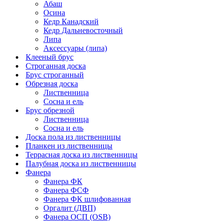
Абаш
Осина
Кедр Канадский
Кедр Дальневосточный
Липа
Аксессуары (липа)
Клееный брус
Строганная доска
Брус строганный
Обрезная доска
Лиственница
Сосна и ель
Брус обрезной
Лиственница
Сосна и ель
Доска пола из лиственницы
Планкен из лиственницы
Террасная доска из лиственницы
Палубная доска из лиственницы
Фанера
Фанера ФК
Фанера ФСФ
Фанера ФК шлифованная
Оргалит (ДВП)
Фанера ОСП (OSB)