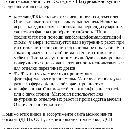
На сайте компании «Лес-Эксперт» в Шатуре можно купить
следующие виды фанеры:
клееная (ФК). Состоит из слоев шпона из древесины.
Они склеиваются под высоким давлением. Волокна
дерева каждого слоя расположены перпендикулярно. За
счет этого фанера приобретает гибкость. Шпон
соединяется при помощи карбамидоформальдегидной
смолы. Фанера используется для внутренних работ при
изготовлении оснований под напольное покрытие. Его
также применяют для обшивки стен, изготовления
мебели. Листы могут принимать любую форму, ровная
поверхность фанеры дает возможность использовать ее
для отделки деревянных домов.
ФСФ. Листы склеиваются при помощи
фенолформальдегидной смолы. Материал используют в
разных сферах. Фанера обладает прочностью.
шлифованная. Она может быть отшлифована с одной
или с двух сторон. Материал используют для
внутренних отделочных работ и производства мебели.
Отличается прочностью.
Помимо этих видов в ассортименте сайта можно найти
оргалит (ДВП), ОСП, ламинированный материал, ДСП.