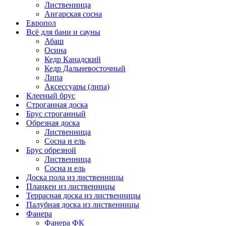
Лиственница
Ангарская сосна
Европол
Всё для бани и сауны
Абаш
Осина
Кедр Канадский
Кедр Дальневосточный
Липа
Аксессуары (липа)
Клееный брус
Строганная доска
Брус строганный
Обрезная доска
Лиственница
Сосна и ель
Брус обрезной
Лиственница
Сосна и ель
Доска пола из лиственницы
Планкен из лиственницы
Террасная доска из лиственницы
Палубная доска из лиственницы
Фанера
Фанера ФК