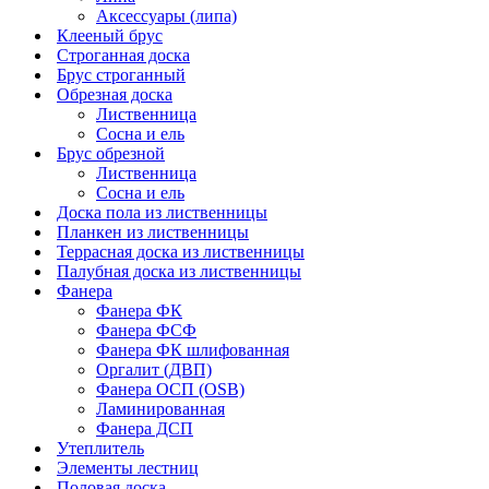
Аксессуары (липа)
Клееный брус
Строганная доска
Брус строганный
Обрезная доска
Лиственница
Сосна и ель
Брус обрезной
Лиственница
Сосна и ель
Доска пола из лиственницы
Планкен из лиственницы
Террасная доска из лиственницы
Палубная доска из лиственницы
Фанера
Фанера ФК
Фанера ФСФ
Фанера ФК шлифованная
Оргалит (ДВП)
Фанера ОСП (OSB)
Ламинированная
Фанера ДСП
Утеплитель
Элементы лестниц
Половая доска