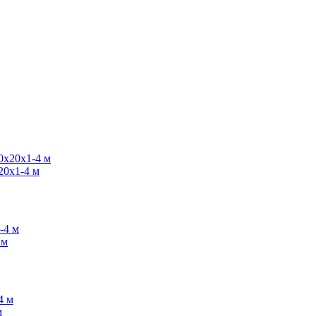
20х1-4 м
 м
м