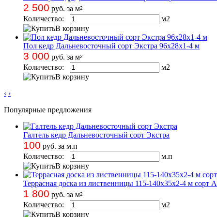
2 500
руб. за м
2
Количество:
м
2
В корзину
Пол кедр Дальневосточный сорт Экстра 96х28х1-4 м
3 000
руб. за м
2
Количество:
м
2
В корзину
‹
›
Популярные предложения
Галтель кедр Дальневосточный сорт Экстра
100
руб. за м.п
Количество:
м.п
В корзину
Террасная доска из лиственницы 115-140х35х2-4 м сорт A
1 800
руб. за м
2
Количество:
м
2
В корзину