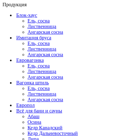
Продукция
Блок-хаус
Ель, сосна
Лиственница
Ангарская сосна
Имитация бруса
Ель, сосна
Лиственница
Ангарская сосна
Евровагонка
Ель, сосна
Лиственница
Ангарская сосна
Вагонка штиль
Ель, сосна
Лиственница
Ангарская сосна
Европол
Всё для бани и сауны
Абаш
Осина
Кедр Канадский
Кедр Дальневосточный
Липа