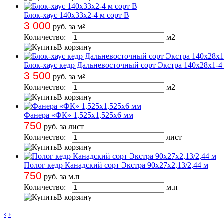
Блок-хаус 140х33х2-4 м сорт В
3 000
руб. за м
2
Количество:
м
2
В корзину
Блок-хаус кедр Дальневосточный сорт Экстра 140х28х1-4
3 500
руб. за м
2
Количество:
м
2
В корзину
Фанера «ФК» 1,525х1,525х6 мм
750
руб. за лист
Количество:
лист
В корзину
Полог кедр Канадский сорт Экстра 90х27х2,13/2,44 м
750
руб. за м.п
Количество:
м.п
В корзину
‹
›